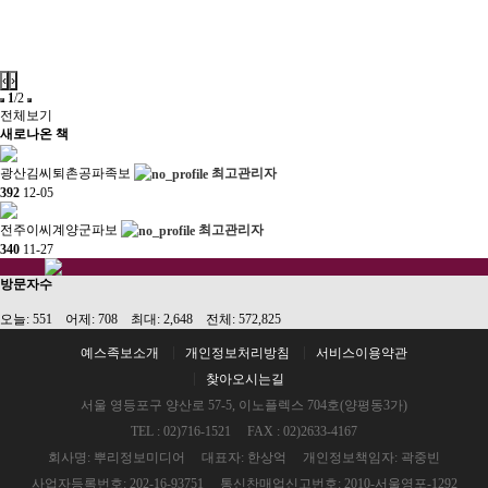
‹
›
1
/2
전체보기
새로나온 책
광산김씨퇴촌공파족보
최고관리자
392
12-05
전주이씨계양군파보
최고관리자
340
11-27
방문자수
오늘: 551 어제: 708 최대: 2,648 전체: 572,825
예스족보소개
개인정보처리방침
서비스이용약관
찾아오시는길
서울 영등포구 양산로 57-5, 이노플렉스 704호(양평동3가)
TEL : 02)716-1521 FAX : 02)2633-4167
회사명: 뿌리정보미디어 대표자: 한상억 개인정보책임자: 곽중빈
사업자등록번호: 202-16-93751 통신찬매업신고번호: 2010-서울영포-1292