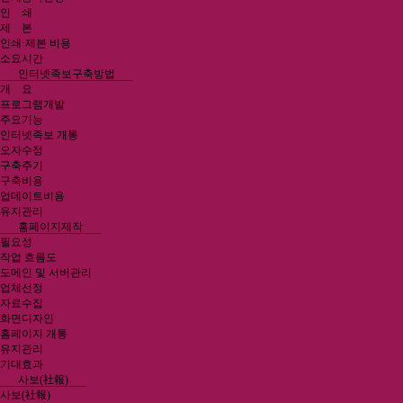
인 쇄
제 본
인쇄·제본 비용
소요시간
인터넷족보구축방법
개 요
프로그램개발
주요기능
인터넷족보 개통
오자수정
구축주기
구축비용
업데이트비용
유지관리
홈페이지제작
필요성
작업 흐름도
도메인 및 서버관리
업체선정
자료수집
화면디자인
홈페이지 개통
유지관리
기대효과
사보(社報)
사보(社報)