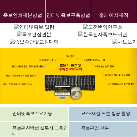
족보인쇄제본방법
인터넷족보구축방법
홈페이지제작
인터넷족보주요기능
묘소·재실 드론 항공 활영
족보편찬방법 실무자 교육안
족보편집 견본
내