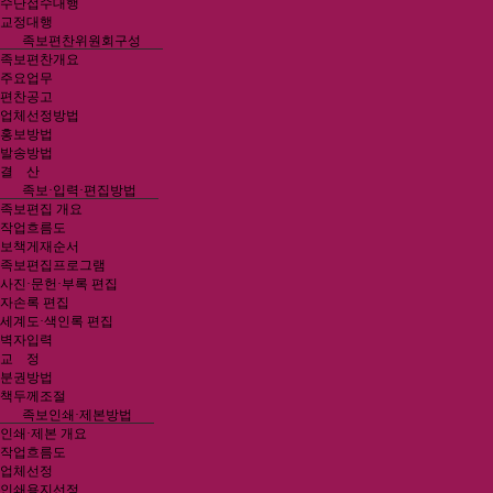
수단접수대행
교정대행
족보편찬위원회구성
족보편찬개요
주요업무
편찬공고
업체선정방법
홍보방법
발송방법
결 산
족보·입력·편집방법
족보편집 개요
작업흐름도
보책게재순서
족보편집프로그램
사진·문헌·부록 편집
자손록 편집
세계도·색인록 편집
벽자입력
교 정
분권방법
책두께조절
족보인쇄·제본방법
인쇄·제본 개요
작업흐름도
업체선정
인쇄용지선정