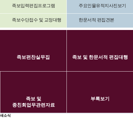
족보입력편집프로그램
주요인물유적지사진보기
족보수단접수 및 교정대행
한문서적 편집견본
족보편찬실무집
족보 및 한문서적 편집대행
족보 및
부록보기
종친회업무관련자료
새소식