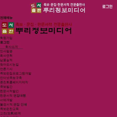
전체메뉴
회원가입
로그인
회사소개
인사말씀
회사연혁
납품실적
찾아오시는길
언론기사
족보편집프로그램개발
인터넷족보구축
종친회홈페이지제작
족보발간
한문서적발간
한문서적 편집대행
서체개발
불경서적 편집·인쇄
족보편찬교육
고전(古典)번역