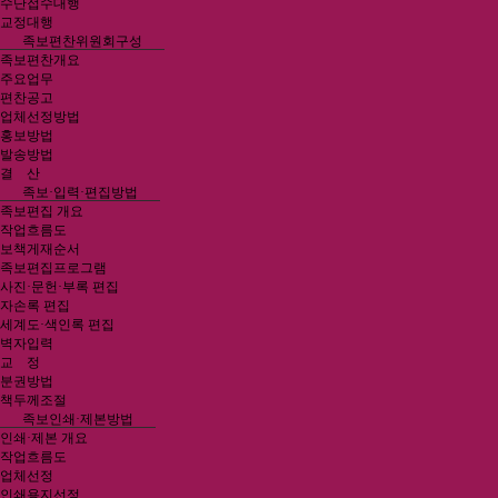
수단접수대행
교정대행
족보편찬위원회구성
족보편찬개요
주요업무
편찬공고
업체선정방법
홍보방법
발송방법
결 산
족보·입력·편집방법
족보편집 개요
작업흐름도
보책게재순서
족보편집프로그램
사진·문헌·부록 편집
자손록 편집
세계도·색인록 편집
벽자입력
교 정
분권방법
책두께조절
족보인쇄·제본방법
인쇄·제본 개요
작업흐름도
업체선정
인쇄용지선정