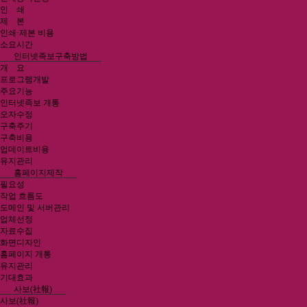
인 쇄
제 본
인쇄·제본 비용
소요시간
인터넷족보구축방법
개 요
프로그램개발
주요기능
인터넷족보 개통
오자수정
구축주기
구축비용
업데이트비용
유지관리
홈페이지제작
필요성
작업 흐름도
도메인 및 서버관리
업체선정
자료수집
화면디자인
홈페이지 개통
유지관리
기대효과
사보(社報)
사보(社報)