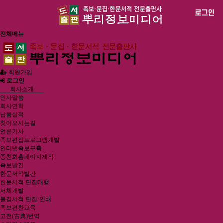
전체메뉴
회원가입
로그인
회사소개
인사말씀
회사연혁
납품실적
찾아오시는길
언론기사
족보편집프로그램개발
인터넷족보구축
종친회홈페이지제작
족보발간
한문서적발간
한문서적 편집대행
서체개발
불경서적 편집·인쇄
족보편찬교육
고전(古典)번역