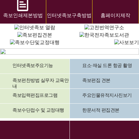
족보인쇄제본방법
인터넷족보구축방법
홈페이지제작
인터넷족보주요기능
묘소·재실 드론 항공 활영
족보편찬방법 실무자 교육안
족보편집 견본
내
족보입력편집프로그램
주요인물유적지사진보기
족보수단접수 및 교정대행
한문서적 편집견본